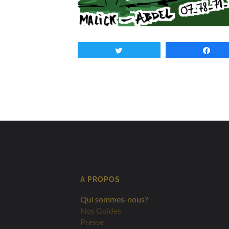
Tweetez
Par
A PROPOS
Qui sommes-nous?
Nos Guides
Presse