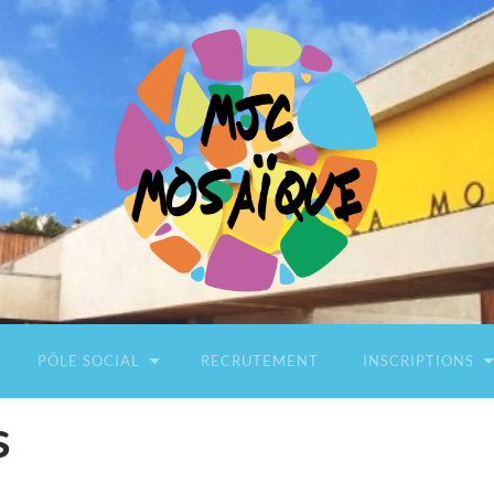
Association
MJC
Mosaïque
PÔLE SOCIAL
RECRUTEMENT
INSCRIPTIONS
s