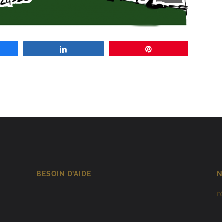
tagez
Partagez
Enregistrer
BESOIN D’AIDE
N
r