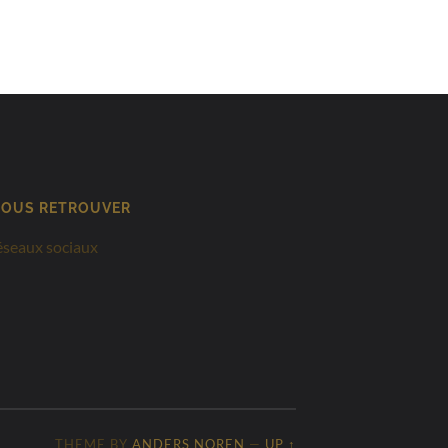
OUS RETROUVER
éseaux sociaux
THEME BY
ANDERS NOREN
—
UP ↑