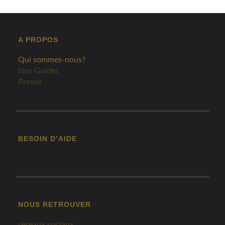
A PROPOS
Qui sommes-nous?
Nos Guides
Presse
BESOIN D’AIDE
NOUS RETROUVER
réseaux sociaux