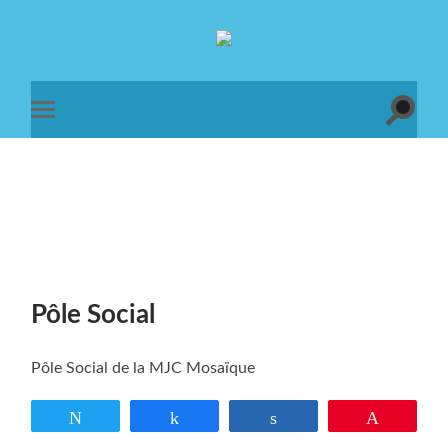
Association
MJC
Mosaïque
Toggle
Toggle
search
mobile
field
menu
Pôle Social
Pôle Social de la MJC Mosaïque
Tweetez
Partagez
Partagez
Enregistr